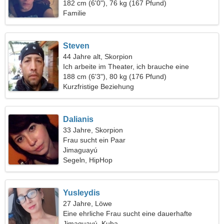
182 cm (6'0"), 76 kg (167 Pfund)
Familie
Steven
44 Jahre alt, Skorpion
Ich arbeite im Theater, ich brauche eine
verträumte Frau
188 cm (6'3"), 80 kg (176 Pfund)
Kurzfristige Beziehung
Dalianis
33 Jahre, Skorpion
Frau sucht ein Paar
Jimaguayú
Segeln, HipHop
Yusleydis
27 Jahre, Löwe
Eine ehrliche Frau sucht eine dauerhafte
Beziehung
Jimaguayú, Kuba