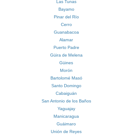
Las Tunas
Bayamo
Pinar del Río
Cerro
Guanabacoa
Alamar
Puerto Padre
Güira de Melena
Güines
Morón
Bartolomé Masó
Santo Domingo
Cabaiguán
San Antonio de los Baños
Yaguajay
Manicaragua
Guáimaro
Unión de Reyes