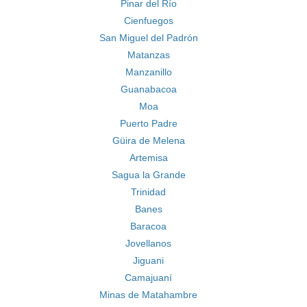
Pinar del Río
Cienfuegos
San Miguel del Padrón
Matanzas
Manzanillo
Guanabacoa
Moa
Puerto Padre
Güira de Melena
Artemisa
Sagua la Grande
Trinidad
Banes
Baracoa
Jovellanos
Jiguani
Camajuaní
Minas de Matahambre