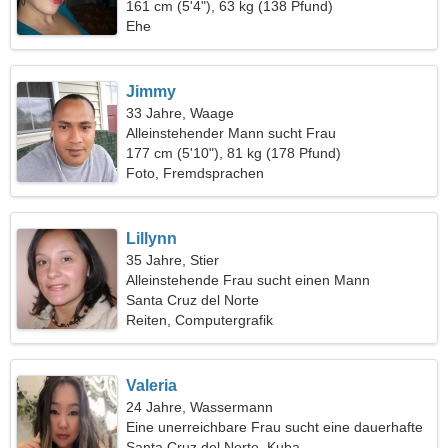
meiner Seite
161 cm (5'4"), 63 kg (138 Pfund)
Ehe
Jimmy
33 Jahre, Waage
Alleinstehender Mann sucht Frau
177 cm (5'10"), 81 kg (178 Pfund)
Foto, Fremdsprachen
Lillynn
35 Jahre, Stier
Alleinstehende Frau sucht einen Mann
Santa Cruz del Norte
Reiten, Computergrafik
Valeria
24 Jahre, Wassermann
Eine unerreichbare Frau sucht eine dauerhafte
Beziehung
Santa Cruz del Norte, Kuba