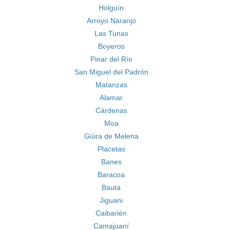
Holguín
Arroyo Naranjo
Las Tunas
Boyeros
Pinar del Río
San Miguel del Padrón
Matanzas
Alamar
Cárdenas
Moa
Güira de Melena
Placetas
Banes
Baracoa
Bauta
Jiguani
Caibarién
Camajuaní