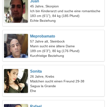
Juan
45 Jahre, Skorpion
Ich bin Kinderarzt und suche eine romantische
Frau
183 cm (6'1"), 84 kg (185 Pfund)
Echte Beziehung
Meprobamato
57 Jahre alt, Steinbock
Mann sucht eine ältere Dame
189 cm (6'3"), 80 kg (176 Pfund)
Kurzfristige Beziehung
Sonita
26 Jahre, Krebs
Mädchen sucht einen Freund 29-38
Sagua la Grande
Ehe
Rafael