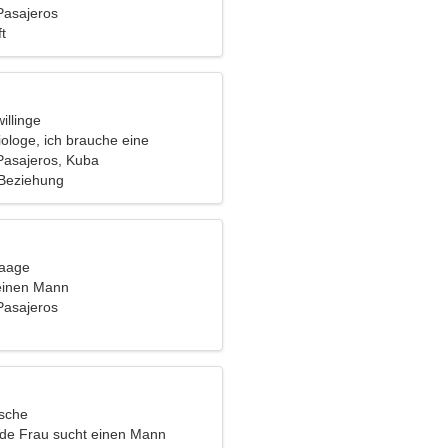
Pasajeros
t
illinge
iologe, ich brauche eine
che Frau
asajeros, Kuba
 Beziehung
Waage
einen Mann
Pasajeros
ische
nde Frau sucht einen Mann