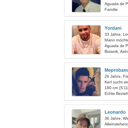
Aguada de P
Familie
Yordani
33 Jahre, L
Mann möchte
Aguada de P
Botanik, Ast
Meprobam
26 Jahre, Fi
Kerl sucht e
180 cm (5'11
Echte Bezie
Leonardo
36 Jahre, Wi
Alleinstehen