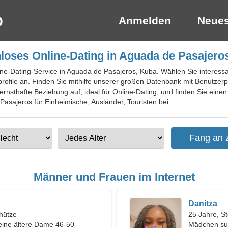
Anmelden
Neues
loses Online-Dating in Aguada de Pasajero
line-Dating-Service in Aguada de Pasajeros, Kuba. Wählen Sie interes
rofile an. Finden Sie mithilfe unserer großen Datenbank mit Benutzerpr
rnsthafte Beziehung auf, ideal für Online-Dating, und finden Sie einen
Pasajeros für Einheimische, Ausländer, Touristen bei.
Männer und Frauen im Internet
Danitza
hütze
25 Jahre, S
eine ältere Dame 46-50
Mädchen su