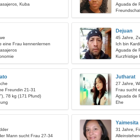
asajeros, Kuba
Aguada de 
Freundschaf
Dejuan
öwe
45 Jahre, Zw
 eine Frau kennenlernen
Ich bin Kard
asajeros
verführeris
Aguada de P
ronomie
Kurzfristige
ato
Jutharat
sche
27 Jahre, 
ine Freundin 21-31
Frau sucht 
"), 78 kg (171 Pfund)
Aguada de 
hung
Ehe
Yaimesita
dder
31 Jahre, F
der Mann sucht Frau 27-34
Alleinstehe