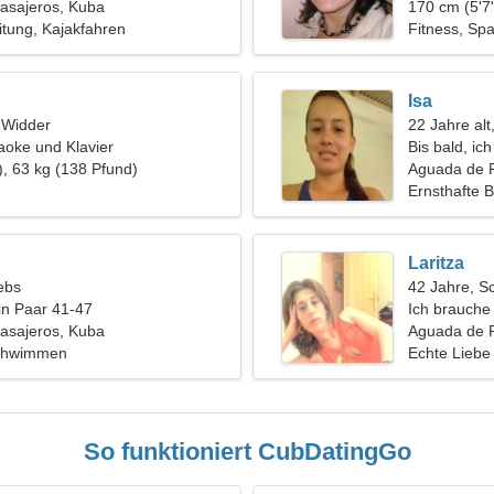
asajeros, Kuba
170 cm (5'7"
tung, Kajakfahren
Fitness, Sp
Isa
, Widder
22 Jahre alt
raoke und Klavier
Bis bald, ic
), 63 kg (138 Pfund)
Aguada de 
Ernsthafte 
Laritza
ebs
42 Jahre, S
in Paar 41-47
Ich brauche 
asajeros, Kuba
gemeinsame
Aguada de P
Schwimmen
Echte Liebe
So funktioniert CubDatingGo