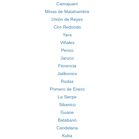
Camajuaní
Minas de Matahambre
Unión de Reyes
Ciro Redondo
Yara
Viñales
Perico
Jaruco
Florencia
Jatibonico
Rodas
Primero de Enero
La Sierpe
Sibanicú
Guane
Batabanó
Candelaria
Kuba