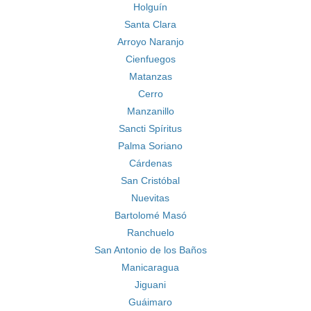
Holguín
Santa Clara
Arroyo Naranjo
Cienfuegos
Matanzas
Cerro
Manzanillo
Sancti Spíritus
Palma Soriano
Cárdenas
San Cristóbal
Nuevitas
Bartolomé Masó
Ranchuelo
San Antonio de los Baños
Manicaragua
Jiguani
Guáimaro