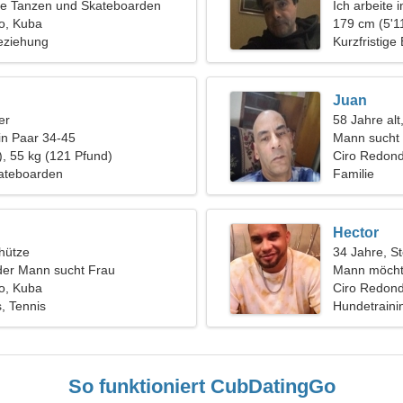
ge Tanzen und Skateboarden
Ich arbeite
o, Kuba
nach einer 
179 cm (5'11
eziehung
Kurzfristige
Juan
er
58 Jahre alt
in Paar 34-45
Mann sucht 
), 55 kg (121 Pfund)
Ciro Redon
kateboarden
Familie
Hector
hütze
34 Jahre, S
der Mann sucht Frau
Mann möcht
o, Kuba
Ciro Redon
s, Tennis
Hundetrainin
So funktioniert CubDatingGo