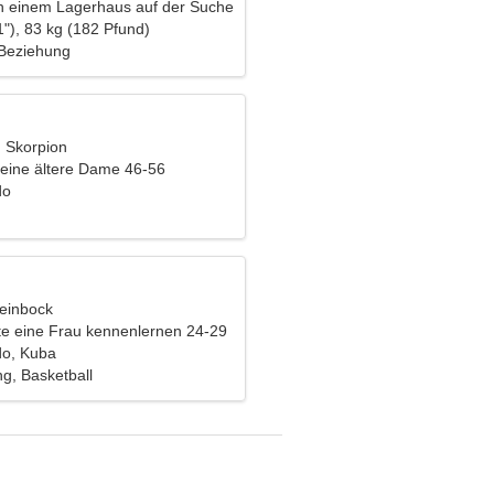
 in einem Lagerhaus auf der Suche
anmutigen Frau
"), 83 kg (182 Pfund)
 Beziehung
, Skorpion
eine ältere Dame 46-56
do
teinbock
e eine Frau kennenlernen 24-29
do, Kuba
g, Basketball