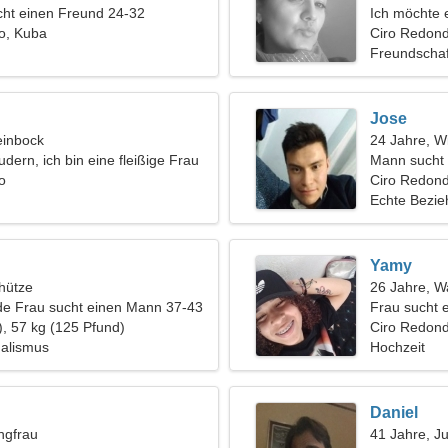
ht einen Freund 24-32
Ich möchte e
o, Kuba
Ciro Redon
Freundschaf
Jose
einbock
24 Jahre, W
dern, ich bin eine fleißige Frau
Mann sucht
o
Ciro Redon
Echte Bezi
Yamy
hütze
26 Jahre, 
de Frau sucht einen Mann 37-43
Frau sucht 
), 57 kg (125 Pfund)
Ciro Redon
malismus
Hochzeit
Daniel
ngfrau
41 Jahre, J