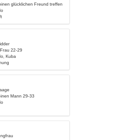
inen glücklichen Freund treffen
do
t
idder
 Frau 22-29
do, Kuba
ehung
Waage
einen Mann 29-33
do
ungfrau