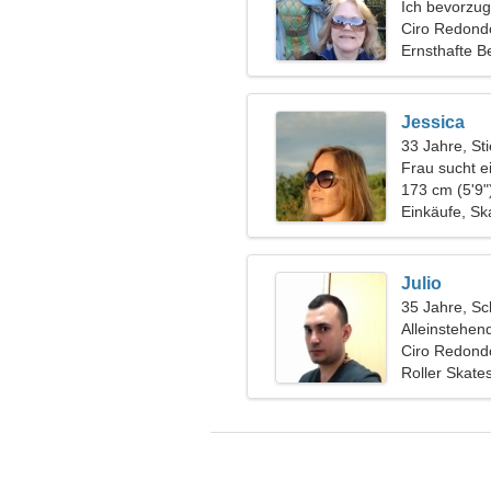
Ich bevorzu
Ciro Redond
Ernsthafte B
Jessica
33 Jahre, Sti
Frau sucht e
173 cm (5'9"
Einkäufe, S
Julio
35 Jahre, Sc
Alleinstehen
Ciro Redond
Roller Skate