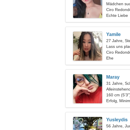
Mädchen suc
Ciro Redond
Echte Liebe
Yamile
27 Jahre, St
Lass uns plau
Ciro Redond
Ehe
Maray
31 Jahre, Sc
Alleinstehen
160 cm (5'3"
Erfolg, Mini
Yusleydis
56 Jahre, Ju