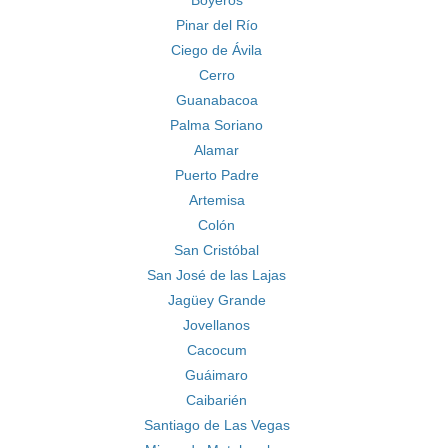
Boyeros
Pinar del Río
Ciego de Ávila
Cerro
Guanabacoa
Palma Soriano
Alamar
Puerto Padre
Artemisa
Colón
San Cristóbal
San José de las Lajas
Jagüey Grande
Jovellanos
Cacocum
Guáimaro
Caibarién
Santiago de Las Vegas