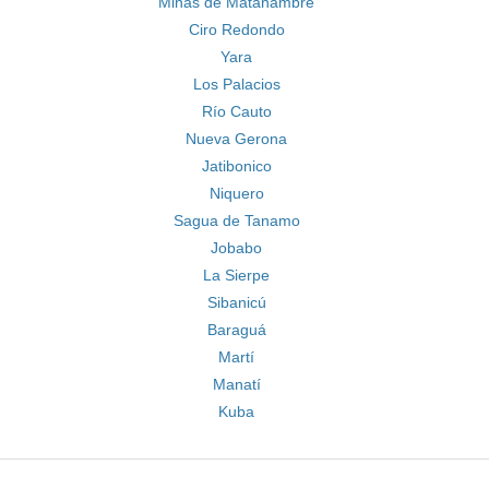
Minas de Matahambre
Ciro Redondo
Yara
Los Palacios
Río Cauto
Nueva Gerona
Jatibonico
Niquero
Sagua de Tanamo
Jobabo
La Sierpe
Sibanicú
Baraguá
Martí
Manatí
Kuba