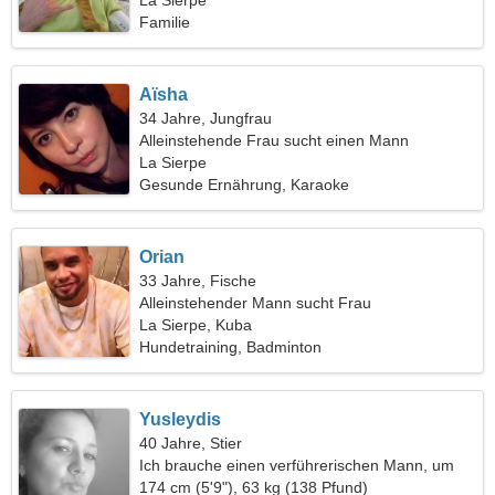
La Sierpe
Familie
Aïsha
34 Jahre, Jungfrau
Alleinstehende Frau sucht einen Mann
La Sierpe
Gesunde Ernährung, Karaoke
Orian
33 Jahre, Fische
Alleinstehender Mann sucht Frau
La Sierpe, Kuba
Hundetraining, Badminton
Yusleydis
40 Jahre, Stier
Ich brauche einen verführerischen Mann, um
zusammen zu reisen
174 cm (5'9"), 63 kg (138 Pfund)