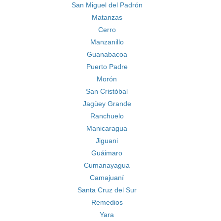
San Miguel del Padrón
Matanzas
Cerro
Manzanillo
Guanabacoa
Puerto Padre
Morón
San Cristóbal
Jagüey Grande
Ranchuelo
Manicaragua
Jiguani
Guáimaro
Cumanayagua
Camajuaní
Santa Cruz del Sur
Remedios
Yara