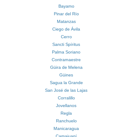
Bayamo
Pinar del Río
Matanzas
Ciego de Ávila
Cerro
Sancti Spíritus
Palma Soriano
Contramaestre
Güira de Melena
Güines
Sagua la Grande
San José de las Lajas
Corralillo
Jovellanos
Regla
Ranchuelo
Manicaragua
Camajuaní