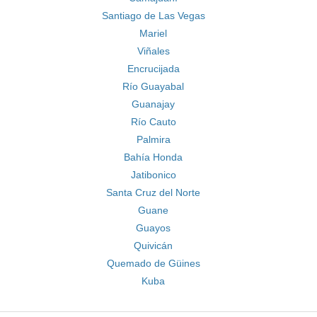
Santiago de Las Vegas
Mariel
Viñales
Encrucijada
Río Guayabal
Guanajay
Río Cauto
Palmira
Bahía Honda
Jatibonico
Santa Cruz del Norte
Guane
Guayos
Quivicán
Quemado de Güines
Kuba