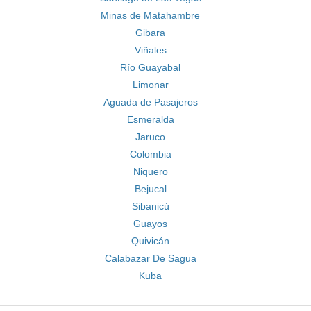
Minas de Matahambre
Gibara
Viñales
Río Guayabal
Limonar
Aguada de Pasajeros
Esmeralda
Jaruco
Colombia
Niquero
Bejucal
Sibanicú
Guayos
Quivicán
Calabazar De Sagua
Kuba