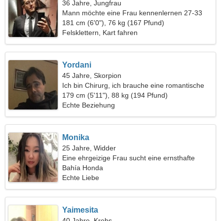
36 Jahre, Jungfrau
Mann möchte eine Frau kennenlernen 27-33
181 cm (6'0"), 76 kg (167 Pfund)
Felsklettern, Kart fahren
Yordani
45 Jahre, Skorpion
Ich bin Chirurg, ich brauche eine romantische
Frau
179 cm (5'11"), 88 kg (194 Pfund)
Echte Beziehung
Monika
25 Jahre, Widder
Eine ehrgeizige Frau sucht eine ernsthafte
Beziehung
Bahía Honda
Echte Liebe
Yaimesita
40 Jahre, Krebs