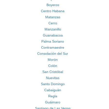
Boyeros
Centro Habana
Matanzas
Cerro
Manzanillo
Guanabacoa
Palma Soriano
Contramaestre
Consolación del Sur
Morón
Colón
San Cristóbal
Nuevitas
Santo Domingo
Cabaiguán
Regla
Guáimaro
Santiago de Las Vegas