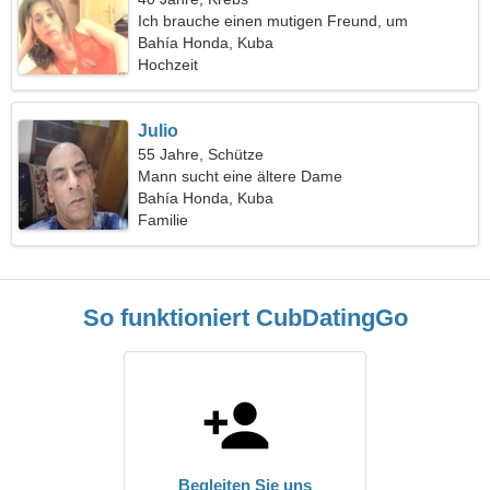
Ich brauche einen mutigen Freund, um
zusammen Ski zu fahren
Bahía Honda, Kuba
Hochzeit
Julio
55 Jahre, Schütze
Mann sucht eine ältere Dame
Bahía Honda, Kuba
Familie
So funktioniert CubDatingGo
Begleiten Sie uns