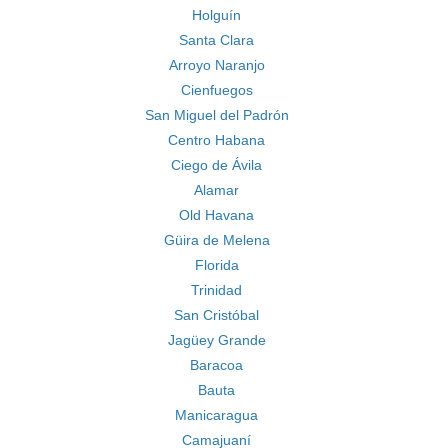
Holguín
Santa Clara
Arroyo Naranjo
Cienfuegos
San Miguel del Padrón
Centro Habana
Ciego de Ávila
Alamar
Old Havana
Güira de Melena
Florida
Trinidad
San Cristóbal
Jagüey Grande
Baracoa
Bauta
Manicaragua
Camajuaní