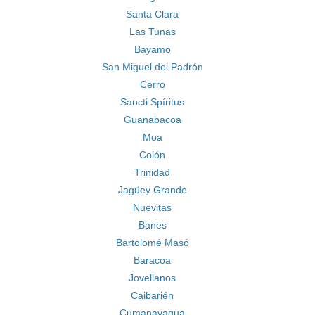
Santa Clara
Las Tunas
Bayamo
San Miguel del Padrón
Cerro
Sancti Spíritus
Guanabacoa
Moa
Colón
Trinidad
Jagüey Grande
Nuevitas
Banes
Bartolomé Masó
Baracoa
Jovellanos
Caibarién
Cumanayagua