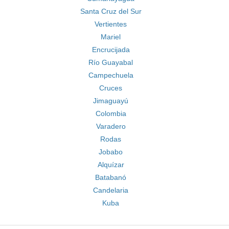
Santa Cruz del Sur
Vertientes
Mariel
Encrucijada
Río Guayabal
Campechuela
Cruces
Jimaguayú
Colombia
Varadero
Rodas
Jobabo
Alquízar
Batabanó
Candelaria
Kuba