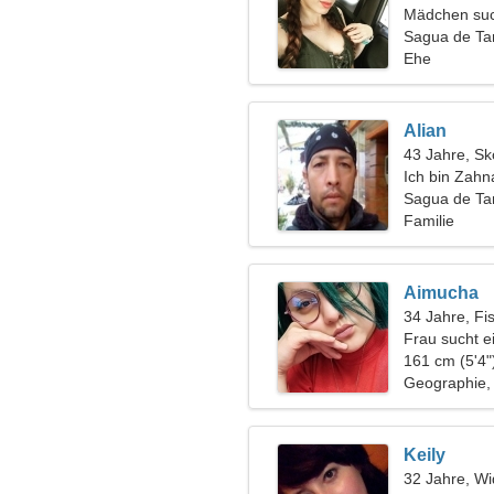
Mädchen suc
Sagua de T
Ehe
Alian
43 Jahre, Sk
Ich bin Zahn
Frau
Sagua de T
Familie
Aimucha
34 Jahre, Fi
Frau sucht e
161 cm (5'4"
Geographie,
Keily
32 Jahre, Wi