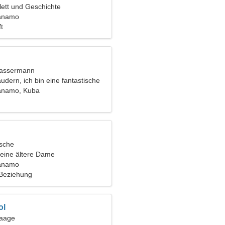
llett und Geschichte
anamo
t
Wassermann
udern, ich bin eine fantastische
anamo, Kuba
ische
eine ältere Dame
anamo
 Beziehung
ol
Waage