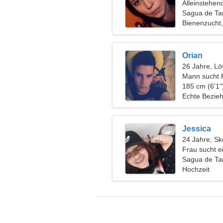
Alleinstehen
Sagua de T
Bienenzucht,
Orian
26 Jahre, L
Mann sucht 
185 cm (6'1"
Echte Bezie
Jessica
24 Jahre, Sk
Frau sucht 
Sagua de T
Hochzeit