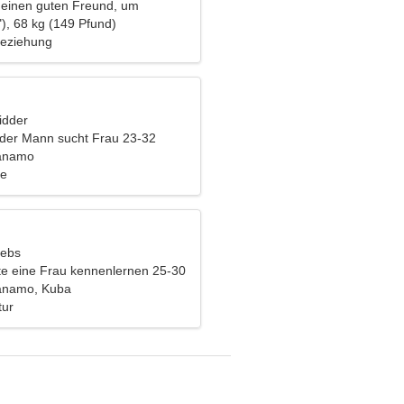
 einen guten Freund, um
ki zu fahren
), 68 kg (149 Pfund)
Beziehung
idder
nder Mann sucht Frau 23-32
anamo
de
rebs
e eine Frau kennenlernen 25-30
anamo, Kuba
tur