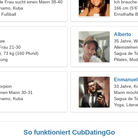
de Frau sucht einen Mann 38-40
Ich brauche
anamo, Kuba
zusammen S
166 cm (5'6"
 Fußball
Ernsthafte 
Alberto
öwe
35 Jahre, W
Frau 21-30
Alleinstehe
), 73 kg (160 Pfund)
Sagua de T
hung
Pilates, Mo
Enmanuel
orpion
33 Jahre, K
einen Mann 30-31
Mann möcht
anamo, Kuba
Sagua de T
Yoga, Litera
So funktioniert CubDatingGo