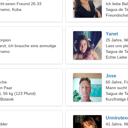
ht einen Freund 26-33
Ich liebe Ba
anamo, Kuba
Sagua de T
Freundschaf
Yanet
orpion
25 Jahre, 
arzt, ich brauche eine anmutige
Lass uns pla
anamo
Frau
Sagua de T
Echte Liebe
Jose
sche
60 Jahre, F
in Paar
Mann sucht 
), 56 kg (123 Pfund)
Sagua de T
 Botanik
Kurzfristige
Unnirutex
dder
41 Jahre, 